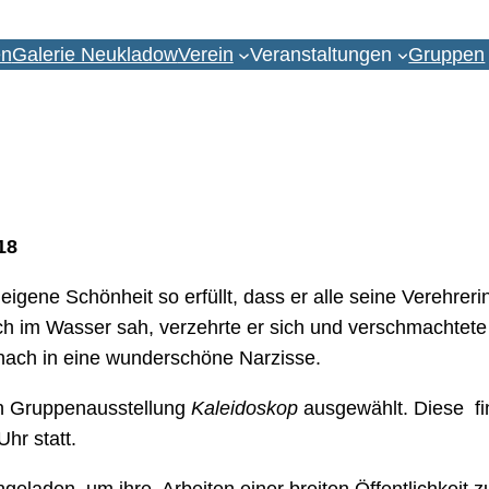
en
Galerie Neukladow
Verein
Veranstaltungen
Gruppen
18
eigene Schönheit so erfüllt, dass er alle seine Verehre
sich im Wasser sah, verzehrte er sich und verschmachtete 
anach in eine wunderschöne Narzisse.
n Gruppenausstellung
Kaleidoskop
ausgewählt. Diese fi
hr statt.