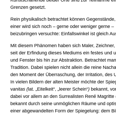
Kunstschaffende beider Orte sind zur Teilnahme ein
Grenzen gesetzt.
Rein physikalisch betrachtet können Gegenstände, j
einer wird sich noch – gerne oder weniger gerne –
beizubringen versuchte: Einfallswinkel ist gleich Au
Mit diesem Phänomen haben sich Maler, Zeichner, 
seit der Erfindung dieses Mediums ein festes und
und Fenster bis hin zur Abstraktion. Betrachtet ma
Tradition. Dabei spielen nicht allein die reine Nac
den Moment der Überraschung, der Irritation, des
In vielen Bildern der alten Meister möchte der Spie
v
anitas (
lat. „Eitelkeit“, „leerer Schein“
)
bekannt, vo
dabei vor allem an den Surrealisten René Magritte 
bekannt durch seine unmöglichen Räume und optisc
einer abgewandelten Form der Spiegelung: dem Bild 