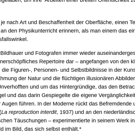
geladen, um ihre Arbeiten einer breiten Öffentlichkeit 
e nach Art und Beschaffenheit der Oberfläche, einen Teil
 an den Physikunterricht erinnern, als man einem das e
sfallswinkel.
Bildhauer und Fotografen immer wieder auseinandergeset
 unerschöpfliches Repertoire dar – angefangen von den 
n die Figuren-, Personen- und Selbstbildnisse in der Kun
hahmung der Natur und die flüchtigen illusionären Abbilde
 Unverhofften und um das Hintergründige, das den Betra
gel und das darin Gespiegelte die eigene Vergänglichkeit
r Augen führen. In der Moderne rückt das Befremdende 
(
La reproduction interdit
, 1937) und an den niederländis
hen Täuschungen – experimentierte in seinem Werk in e
im Bild, das sich selbst enthält.*