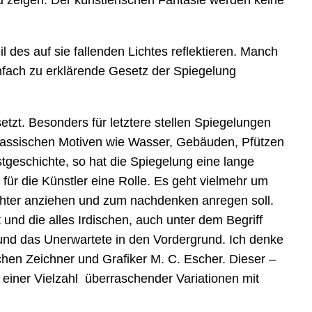
zu zeigen. Der künstlerischen Fantasie werden keine
 des auf sie fallenden Lichtes reflektieren. Manch
infach zu erklärende Gesetz der Spiegelung
zt. Besonders für letztere stellen Spiegelungen
klassischen Motiven wie Wasser, Gebäuden, Pfützen
stgeschichte, so hat die Spiegelung eine lange
r für die Künstler eine Rolle. Es geht vielmehr um
chter anziehen und zum nachdenken anregen soll.
 und die alles Irdischen, auch unter dem Begriff
und das Unerwartete in den Vordergrund. Ich denke
chen Zeichner und Grafiker M. C. Escher. Dieser –
iner Vielzahl überraschender Variationen mit