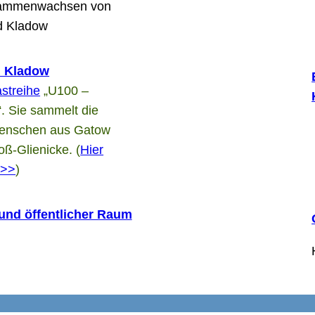
sammenwachsen von
d Kladow
n Kladow
streihe
„U100 –
. Sie sammelt die
Menschen aus Gatow
ß-Glienicke. (
Hier
t>>
)
 und öffentlicher Raum