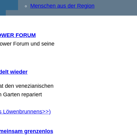
Menschen aus der Region
DOWER FORUM
dower Forum und seine
elt wieder
at den venezianischen
 Garten repariert
es Löwenbrunnens>>)
emeinsam grenzenlos