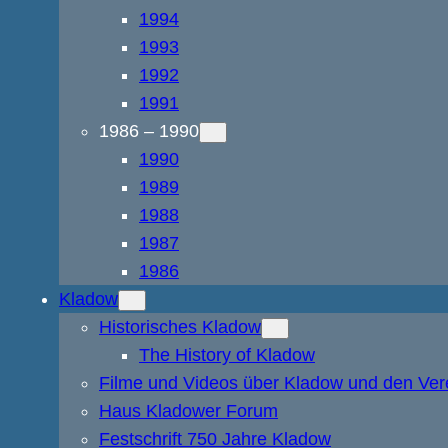
1994
1993
1992
1991
1986 – 1990
1990
1989
1988
1987
1986
Kladow
Historisches Kladow
The History of Kladow
Filme und Videos über Kladow und den Ver
Haus Kladower Forum
Festschrift 750 Jahre Kladow