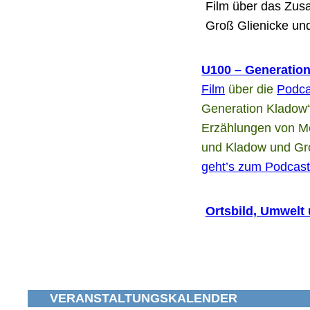
Film über das Zu
Groß Glienicke un
U100 – Generatio
Film
über die
Podca
Generation Kladow“
Erzählungen von 
und Kladow und Gro
geht’s zum Podcas
Ortsbild, Umwelt
VERANSTALTUNGSKALENDER