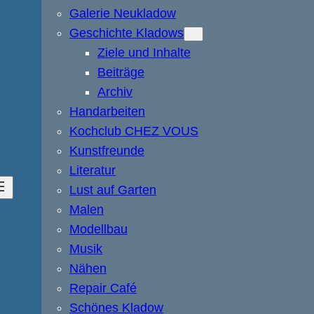
Galerie Neukladow
Geschichte Kladows
Ziele und Inhalte
Beiträge
Archiv
Handarbeiten
Kochclub CHEZ VOUS
Kunstfreunde
Literatur
Lust auf Garten
Malen
Modellbau
Musik
Nähen
Repair Café
Schönes Kladow