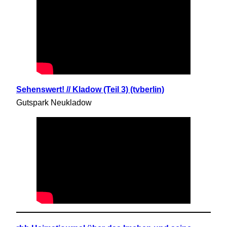
Sehenswert! // Kladow (Teil 3) (tvberlin)
Gutspark Neukladow