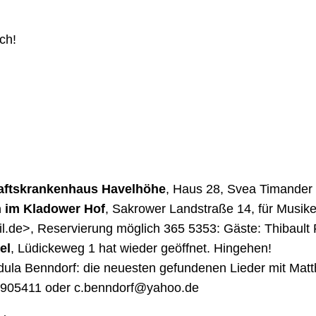
ich!
ftskrankenhaus Havelhöhe
, Haus 28, Svea Timander
 im Kladower
Hof
, Sakrower Landstraße 14, für Musiker, 
l.de>, Reservierung möglich 365 5353: Gäste: Thibault
el
, Lüdickeweg 1 hat wieder geöffnet. Hingehen!
dula
Benndorf
: die neuesten gefundenen Lieder mit Matth
5905411
oder c.benndorf@yahoo.de