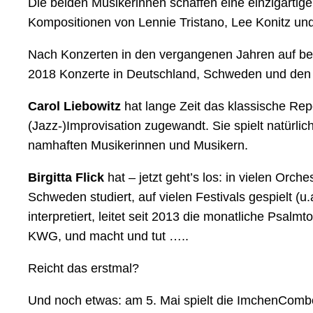
Die beiden Musikerinnen schaffen eine einzigarti
Kompositionen von Lennie Tristano, Lee Konitz un
Nach Konzerten in den vergangenen Jahren auf bei
2018 Konzerte in Deutschland, Schweden und den N
Carol Liebowitz
hat lange Zeit das klassische Repe
(Jazz-)Improvisation zugewandt. Sie spielt natürli
namhaften Musikerinnen und Musikern.
Birgitta Flick
hat – jetzt geht’s los: in vielen Or
Schweden studiert, auf vielen Festivals gespielt (
interpretiert, leitet seit 2013 die monatliche Psal
KWG, und macht und tut …..
Reicht das erstmal?
Und noch etwas: am
5. Mai
spielt die ImchenCombo