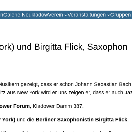
en
Galerie Neukladow
Verein
Veranstaltungen
Gruppen
rk) und Birgitta Flick, Saxophon
en Musikern gezeigt, dass er schon Johann Sebastian Ba
itz aus New York wird er uns zeigen er, dass er auch J
dower Forum
, Kladower Damm 387.
w York)
und die
Berliner Saxophonistin Birgitta Flick
.