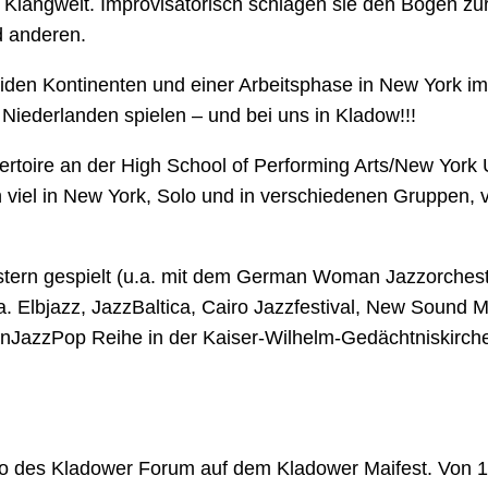
ge Klangwelt. Improvisatorisch schlagen sie den Bogen 
d anderen.
den Kontinenten und einer Arbeitsphase in New York im 
iederlanden spielen – und bei uns in Kladow!!!
rtoire an der High School of Performing Arts/New York U
ch viel in New York, Solo und in verschiedenen Gruppen, 
chestern gespielt (u.a. mit dem German Woman Jazzorche
u.a. Elbjazz, JazzBaltica, Cairo Jazzfestival, New Soun
mtonJazzPop Reihe in der Kaiser-Wilhelm-Gedächtniskirche
 des Kladower Forum auf dem Kladower Maifest. Von 14