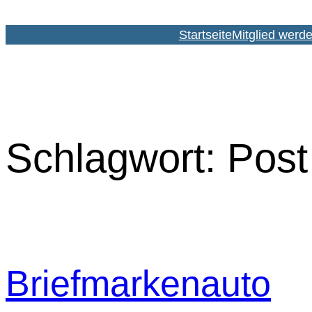
Zum
Inhalt
Startseite
Mitglied werd
springen
Schlagwort:
Post
Briefmarkenauto