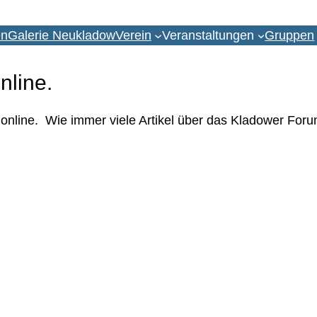
en
Galerie Neukladow
Verein
Veranstaltungen
Gruppen
nline.
 online. Wie immer viele Artikel über das Kladower Foru