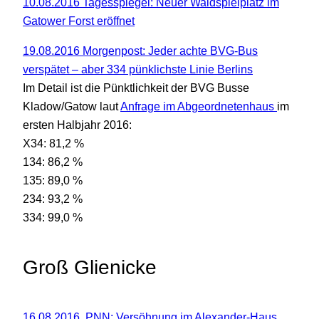
10.08.2016 Tagesspiegel: Neuer Waldspielplatz im
Gatower Forst eröffnet
19.08.2016 Morgenpost: Jeder achte BVG-Bus
verspätet – aber 334 pünklichste Linie Berlins
Im Detail ist die Pünktlichkeit der BVG Busse
Kladow/Gatow laut
Anfrage im Abgeordnetenhaus
im
ersten Halbjahr 2016:
X34: 81,2 %
134: 86,2 %
135: 89,0 %
234: 93,2 %
334: 99,0 %
Groß Glienicke
16.08.2016, PNN:
Versöhnung im Alexander-Haus