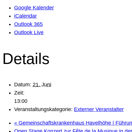
Google Kalender
iCalendar
Outlook 365
Outlook Live
Details
Datum:
21. Juni
Zeit:
13:00
Veranstaltungskategorie:
Externer Veranstalter
«
Gemeinschaftskrankenhaus Havelhöhe | Führung
Open Stage Konzert zur Fête de la Musique in de