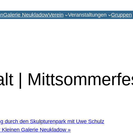
en
Galerie Neukladow
Verein
Veranstaltungen
Gruppen
lt | Mittsommerfes
 durch den Skulpturenpark mit Uwe Schulz
r Kleinen Galerie Neukladow
»