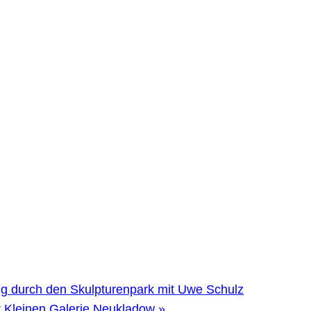
 durch den Skulpturenpark mit Uwe Schulz
r Kleinen Galerie Neukladow
»