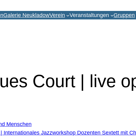
en
Galerie Neukladow
Verein
Veranstaltungen
Gruppen
ues Court | live o
und Menschen
| Internationales Jazzworkshop Dozenten Sextett mit Ch