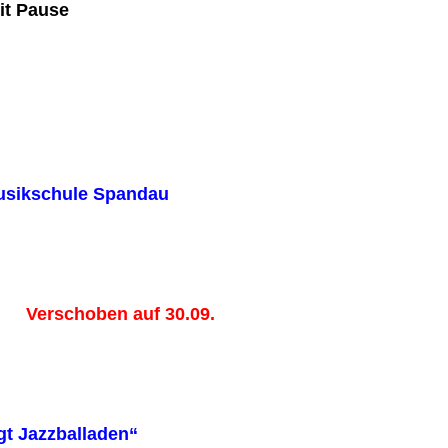
it Pause
erte der Musik
 Verschoben auf 30.09.
ia Renner singt