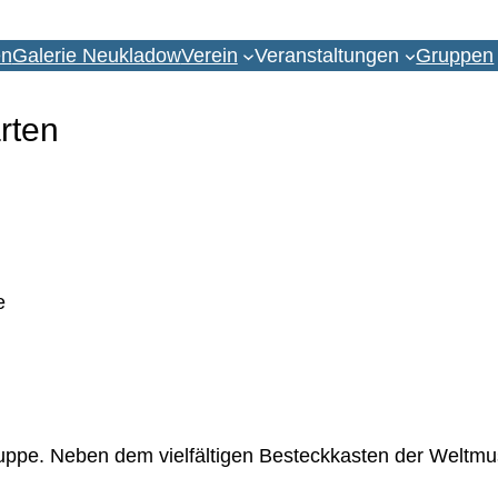
en
Galerie Neukladow
Verein
Veranstaltungen
Gruppen
rten
unch mi
apel
e
uppe. Neben dem vielfältigen Besteckkasten der Weltmus