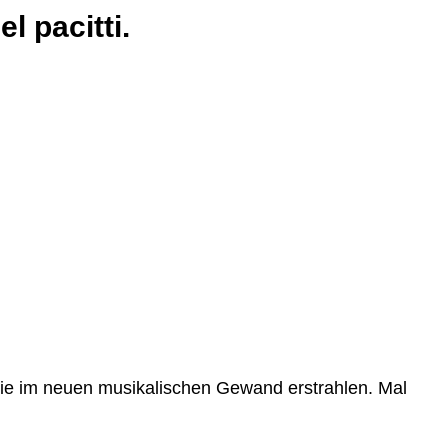
itti.
f Griese
isch
 sie im neuen musikalischen Gewand erstrahlen. Mal