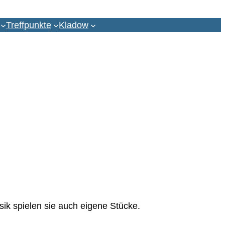
Treffpunkte
Kladow
t Musik
le B
ik spielen sie auch eigene Stücke.