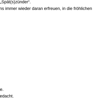
„Spät(s)zünder“.
s immer wieder daran erfreuen, in die fröhlichen
e.
gedacht.