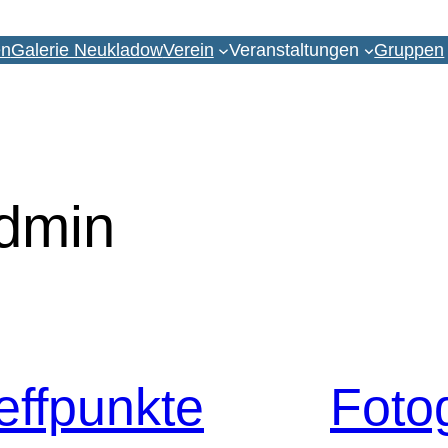
en
Galerie Neukladow
Verein
Veranstaltungen
Gruppen
dmin
effpunkte
Foto