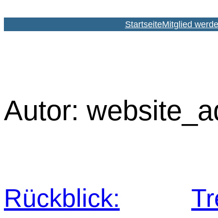
Zum
Inhalt
Startseite
Mitglied werd
springen
Autor:
website_a
Rückblick:
Tr