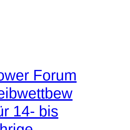
ower Forum
eibwettbew
ür 14- bis
hrige