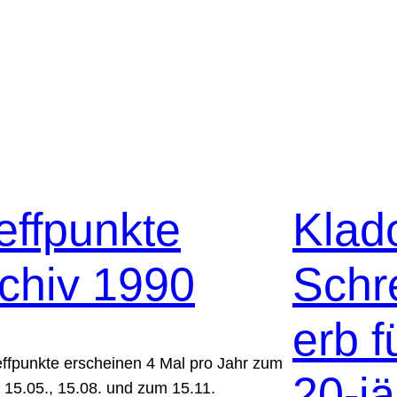
effpunkte
Klad
chiv 1990
Schr
erb f
effpunkte erscheinen 4 Mal pro Jahr zum
20-jä
, 15.05., 15.08. und zum 15.11.