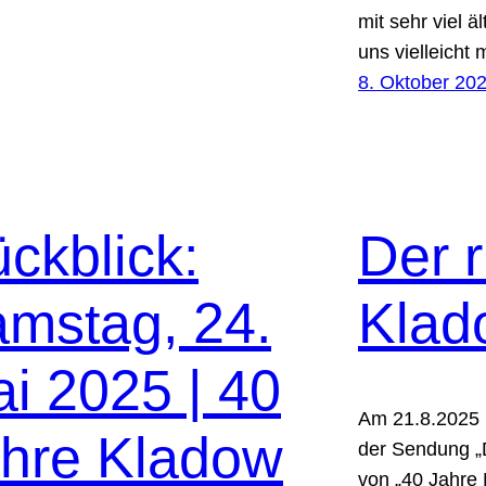
mit sehr viel 
uns vielleicht
8. Oktober 20
ckblick:
Der 
mstag, 24.
Klad
i 2025 | 40
Am 21.8.2025 
hre Kladow
der Sendung „D
von „40 Jahre