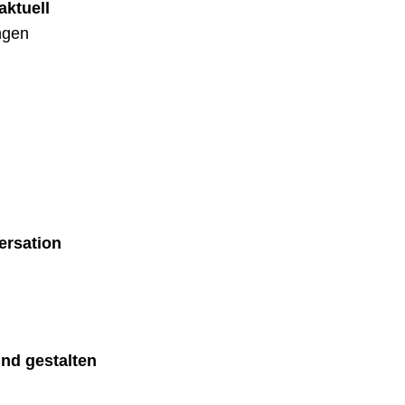
ktuell
ngen
ersation
nd gestalten