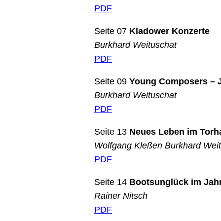
PDF
Seite 07
Kladower Konzerte
Burkhard Weituschat
PDF
Seite 09
Young Composers – J
Burkhard Weituschat
PDF
Seite 13
Neues Leben im Torh
Wolfgang Kleßen Burkhard Weit
PDF
Seite 14
Bootsunglück im Jah
Rainer Nitsch
PDF