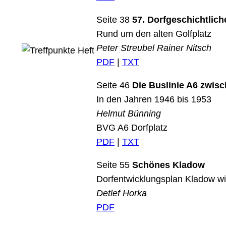
Seite 38
57. Dorfgeschichtlic
Rund um den alten Golfplatz
Peter Streubel Rainer Nitsch
PDF
|
TXT
Seite 46
Die Buslinie A6 zwis
In den Jahren 1946 bis 1953
Helmut Bünning
BVG A6 Dorfplatz
PDF
|
TXT
Seite 55
Schönes Kladow
Dorfentwicklungsplan Kladow wir
Detlef Horka
PDF