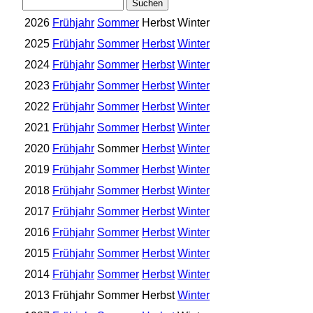
2026
Frühjahr
Sommer
Herbst
Winter
2025
Frühjahr
Sommer
Herbst
Winter
2024
Frühjahr
Sommer
Herbst
Winter
2023
Frühjahr
Sommer
Herbst
Winter
2022
Frühjahr
Sommer
Herbst
Winter
2021
Frühjahr
Sommer
Herbst
Winter
2020
Frühjahr
Sommer
Herbst
Winter
2019
Frühjahr
Sommer
Herbst
Winter
2018
Frühjahr
Sommer
Herbst
Winter
2017
Frühjahr
Sommer
Herbst
Winter
2016
Frühjahr
Sommer
Herbst
Winter
2015
Frühjahr
Sommer
Herbst
Winter
2014
Frühjahr
Sommer
Herbst
Winter
2013
Frühjahr
Sommer
Herbst
Winter